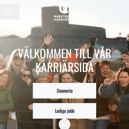
Dela sidan
KARRIÄRMENY
VÄLKOMMEN TILL VÅR
KARRIÄRSIDA
Connecta
Lediga jobb
Skrolla för mer innehåll