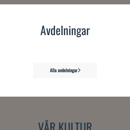
Avdelningar
Kök
Sälj
Spa
Alla avdelningar
VÅR KULTUR