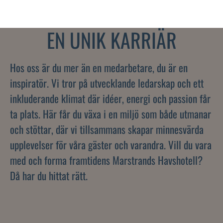
EN UNIK KARRIÄR
Hos oss är du mer än en medarbetare, du är en
inspiratör. Vi tror på utvecklande ledarskap och ett
inkluderande klimat där idéer, energi och passion får
ta plats. Här får du växa i en miljö som både utmanar
och stöttar, där vi tillsammans skapar minnesvärda
upplevelser för våra gäster och varandra. Vill du vara
med och forma framtidens Marstrands Havshotell?
Då har du hittat rätt.