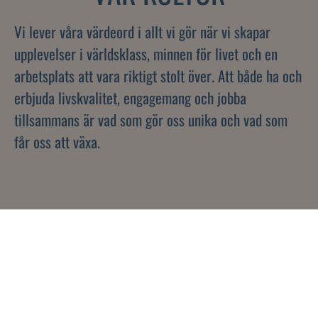
Vi lever våra värdeord i allt vi gör när vi skapar
upplevelser i världsklass, minnen för livet och en
arbetsplats att vara riktigt stolt över. Att både ha och
erbjuda livskvalitet, engagemang och jobba
tillsammans är vad som gör oss unika och vad som
får oss att växa.