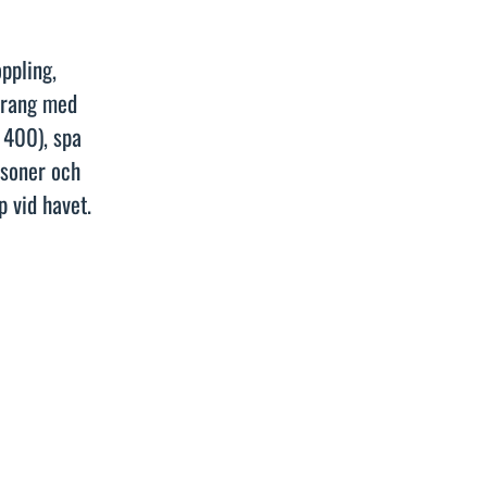
ppling,
urang med
 400), spa
ersoner och
p vid havet.