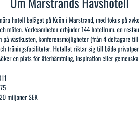
Om Marstrands Havshotell
tnära hotell beläget på Koön i Marstrand, med fokus på avko
och möten. Verksamheten erbjuder 144 hotellrum, en resta
n på västkusten, konferensmöjligheter (från 4 deltagare till
ch träningsfaciliteter. Hotellet riktar sig till både privatp
öker en plats för återhämtning, inspiration eller gemenska
011
e
75
20 miljoner SEK