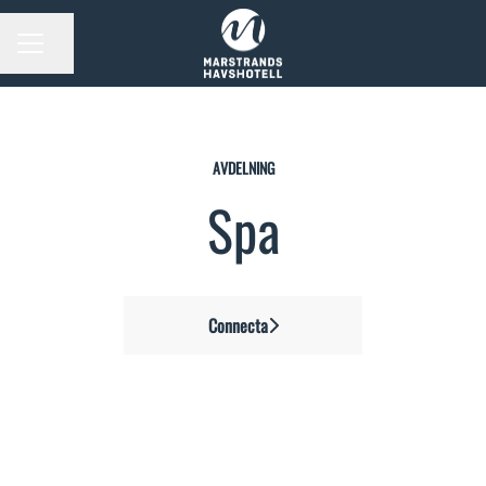
Dela sidan
KARRIÄRMENY
AVDELNING
Spa
Connecta