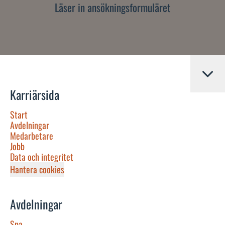
Läser in ansökningsformuläret
Karriärsida
Start
Avdelningar
Medarbetare
Jobb
Data och integritet
Hantera cookies
Avdelningar
Spa